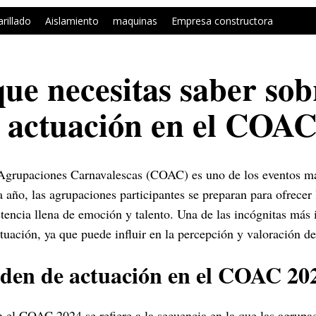
arillado
Aislamiento
maquinas
Empresa constructora
que necesitas saber sob
 actuación en el COAC
 Agrupaciones Carnavalescas (COAC) es uno de los eventos má
 año, las agrupaciones participantes se preparan para ofrecer
tencia llena de emoción y talento. Una de las incógnitas más 
tuación, ya que puede influir en la percepción y valoración de
rden de actuación en el COAC 20
n el COAC 2024 se refiere a la secuencia en la que las agrupa