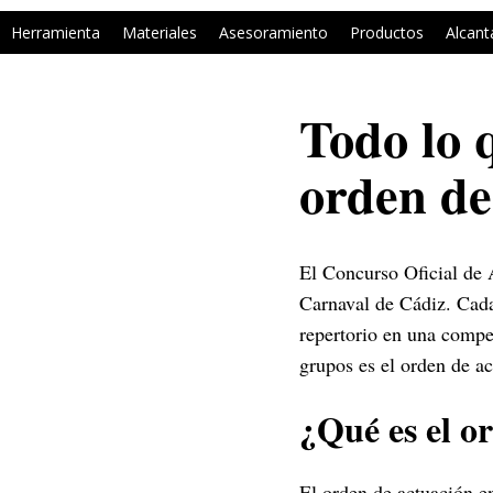
Herramienta
Materiales
Asesoramiento
Productos
Alcant
Todo lo 
orden de
El Concurso Oficial de
Carnaval de Cádiz. Cada
repertorio en una compe
grupos es el orden de ac
¿Qué es el o
El orden de actuación e