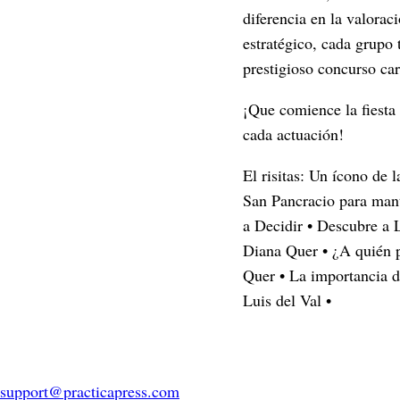
diferencia en la valorac
estratégico, cada grupo 
prestigioso concurso ca
¡Que comience la fiesta
cada actuación!
El risitas: Un ícono de 
San Pancracio para mante
a Decidir
•
Descubre a L
Diana Quer
•
¿A quién p
Quer
•
La importancia d
Luis del Val
•
support@practicapress.com