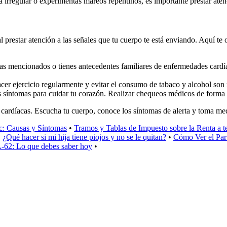
a irregular o experimentas mareos repentinos, es importante prestar aten
cial prestar atención a las señales que tu cuerpo te está enviando. Aquí 
as mencionados o tienes antecedentes familiares de enfermedades cardía
cer ejercicio regularmente y evitar el consumo de tabaco y alcohol son 
síntomas para cuidar tu corazón. Realizar chequeos médicos de forma re
cardíacas. Escucha tu cuerpo, conoce los síntomas de alerta y toma med
c: Causas y Síntomas
•
Tramos y Tablas de Impuesto sobre la Renta a t
•
¿Qué hacer si mi hija tiene piojos y no se le quitan?
•
Cómo Ver el Part
A-62: Lo que debes saber hoy
•