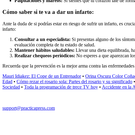
Palpitaciones y mareos:
Si sientes que tu corazón late de form
Cómo saber si te va a dar un infarto:
Ante la duda de si podrías estar en riesgo de sufrir un infarto, es cru
infarto:
Consultar a un especialista:
Si presentas alguno de los síntom
evaluación completa de tu estado de salud.
Mantener hábitos saludables:
Llevar una dieta equilibrada, ha
Realizar chequeos periódicos:
No esperes a que aparezcan los 
Recuerda que la prevención es la mejor arma contra las enfermedades 
Mauri Idiakez: El Cope de un Entrenador
•
Orina Oscura Color Coña
Edad
•
Cómo rezar el rosario sola: Partes del rosario y su significado
Sociedad
•
Toda la programación de trece TV hoy
•
Accidente en la 
support@practicapress.com