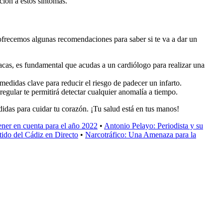
ción a estos síntomas.
te ofrecemos algunas recomendaciones para saber si te va a dar un
cas, es fundamental que acudas a un cardiólogo para realizar una
medidas clave para reducir el riesgo de padecer un infarto.
gular te permitirá detectar cualquier anomalía a tiempo.
idas para cuidar tu corazón. ¡Tu salud está en tus manos!
ener en cuenta para el año 2022
•
Antonio Pelayo: Periodista y su
ido del Cádiz en Directo
•
Narcotráfico: Una Amenaza para la