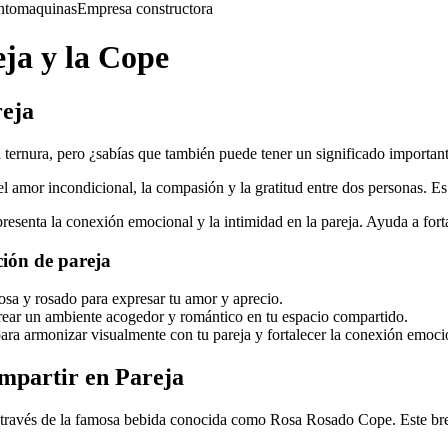
nto
maquinas
Empresa constructora
eja y la Cope
reja
 ternura, pero ¿sabías que también puede tener un significado important
el amor incondicional, la compasión y la gratitud entre dos personas. Es
resenta la conexión emocional y la intimidad en la pareja. Ayuda a forta
ción de pareja
osa y rosado para expresar tu amor y aprecio.
crear un ambiente acogedor y romántico en tu espacio compartido.
ara armonizar visualmente con tu pareja y fortalecer la conexión emoci
mpartir en Pareja
 través de la famosa bebida conocida como Rosa Rosado Cope. Este breb