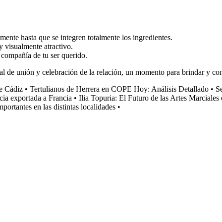
ente hasta que se integren totalmente los ingredientes.
 y visualmente atractivo.
 compañía de tu ser querido.
 de unión y celebración de la relación, un momento para brindar y com
e Cádiz
•
Tertulianos de Herrera en COPE Hoy: Análisis Detallado
•
S
cia exportada a Francia
•
Ilia Topuria: El Futuro de las Artes Marciales
portantes en las distintas localidades
•