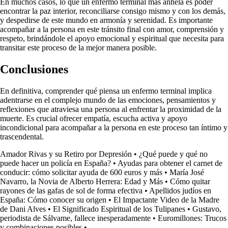
En muchos casos, lo que un enfermo terminal más anhela es poder
encontrar la paz interior, reconciliarse consigo mismo y con los demás,
y despedirse de este mundo en armonía y serenidad. Es importante
acompañar a la persona en este tránsito final con amor, comprensión y
respeto, brindándole el apoyo emocional y espiritual que necesita para
transitar este proceso de la mejor manera posible.
Conclusiones
En definitiva, comprender qué piensa un enfermo terminal implica
adentrarse en el complejo mundo de las emociones, pensamientos y
reflexiones que atraviesa una persona al enfrentar la proximidad de la
muerte. Es crucial ofrecer empatía, escucha activa y apoyo
incondicional para acompañar a la persona en este proceso tan íntimo y
trascendental.
Amador Rivas y su Retiro por Depresión
•
¿Qué puede y qué no
puede hacer un policía en España?
•
Ayudas para obtener el carnet de
conducir: cómo solicitar ayuda de 600 euros y más
•
María José
Navarro, la Novia de Alberto Herrera: Edad y Más
•
Cómo quitar
rayones de las gafas de sol de forma efectiva
•
Apellidos judíos en
España: Cómo conocer su origen
•
El Impactante Video de la Madre
de Dani Alves
•
El Significado Espiritual de los Tulipanes
•
Gustavo,
periodista de Sálvame, fallece inesperadamente
•
Euromillones: Trucos
y combinaciones posibles
•