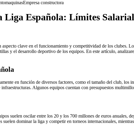
nto
maquinas
Empresa constructora
a Liga Española: Límites Salarial
 aspecto clave en el funcionamiento y competitividad de los clubes. Los 
illas y el desarrollo deportivo de los equipos. En este artículo, analiza
añola
amente en función de diversos factores, como el tamaño del club, los ing
de infraestructuras. Algunos equipos cuentan con presupuestos multimill
pos suelen oscilar entre los 20 y los 700 millones de euros anuales, dep
 suelen dominar la liga y competir en torneos internacionales, mientra