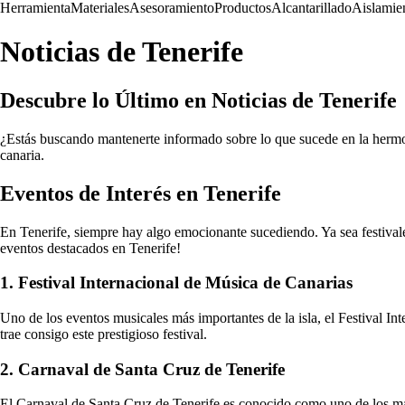
Herramienta
Materiales
Asesoramiento
Productos
Alcantarillado
Aislamie
Noticias de Tenerife
Descubre lo Último en Noticias de Tenerife
¿Estás buscando mantenerte informado sobre lo que sucede en la hermosa 
canaria.
Eventos de Interés en Tenerife
En Tenerife, siempre hay algo emocionante sucediendo. Ya sea festivales
eventos destacados en Tenerife!
1. Festival Internacional de Música de Canarias
Uno de los eventos musicales más importantes de la isla, el Festival I
trae consigo este prestigioso festival.
2. Carnaval de Santa Cruz de Tenerife
El Carnaval de Santa Cruz de Tenerife es conocido como uno de los más