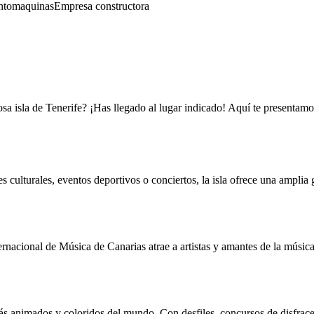
nto
maquinas
Empresa constructora
isla de Tenerife? ¡Has llegado al lugar indicado! Aquí te presentamos l
 culturales, eventos deportivos o conciertos, la isla ofrece una amplia
nternacional de Música de Canarias atrae a artistas y amantes de la mús
 animados y coloridos del mundo. Con desfiles, concursos de disfraces 