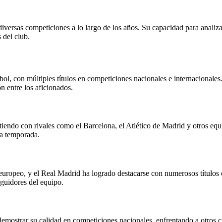
sas competiciones a lo largo de los años. Su capacidad para analizar lo
 del club.
tbol, con múltiples títulos en competiciones nacionales e internacional
 entre los aficionados.
ndo con rivales como el Barcelona, el Atlético de Madrid y otros equipo
la temporada.
ropeo, y el Real Madrid ha logrado destacarse con numerosos títulos en 
eguidores del equipo.
emostrar su calidad en competiciones nacionales, enfrentando a otros 