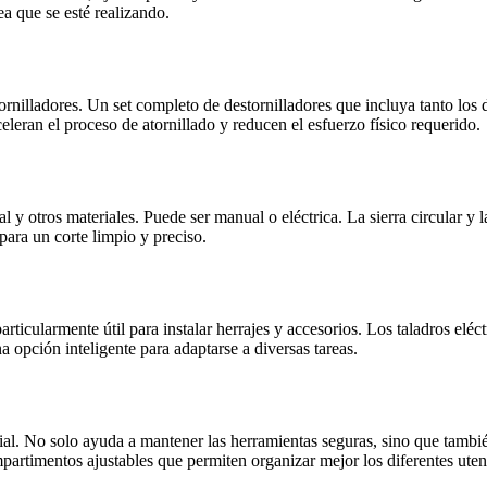
ea que se esté realizando.
ornilladores. Un set completo de destornilladores que incluya tanto los
eleran el proceso de atornillado y reducen el esfuerzo físico requerido.
l y otros materiales. Puede ser manual o eléctrica. La sierra circular y l
 para un corte limpio y preciso.
particularmente útil para instalar herrajes y accesorios. Los taladros e
a opción inteligente para adaptarse a diversas tareas.
cial. No solo ayuda a mantener las herramientas seguras, sino que tamb
artimentos ajustables que permiten organizar mejor los diferentes utens