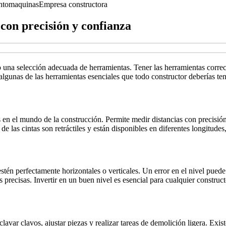
nto
maquinas
Empresa constructora
con precisión y confianza
o una selección adecuada de herramientas. Tener las herramientas correc
lgunas de las herramientas esenciales que todo constructor deberías ten
s en el mundo de la construcción. Permite medir distancias con precisió
e las cintas son retráctiles y están disponibles en diferentes longitudes, 
stén perfectamente horizontales o verticales. Un error en el nivel puede 
s precisas. Invertir en un buen nivel es esencial para cualquier construc
clavar clavos, ajustar piezas y realizar tareas de demolición ligera. Exis