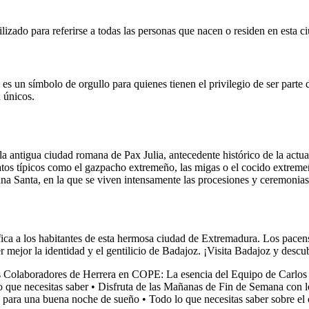
ilizado para referirse a todas las personas que nacen o residen en esta
y es un símbolo de orgullo para quienes tienen el privilegio de ser part
n únicos.
a la antigua ciudad romana de Pax Julia, antecedente histórico de la actu
s típicos como el gazpacho extremeño, las migas o el cocido extremeño, 
 Santa, en la que se viven intensamente las procesiones y ceremonias r
fica a los habitantes de esta hermosa ciudad de Extremadura. Los pacen
 mejor la identidad y el gentilicio de Badajoz. ¡Visita Badajoz y descu
 Colaboradores de Herrera en COPE: La esencia del Equipo de Carlos
 que necesitas saber
•
Disfruta de las Mañanas de Fin de Semana con l
s para una buena noche de sueño
•
Todo lo que necesitas saber sobre e