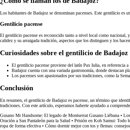
¿Cómo se llaman los de Badajoz?
Los habitantes de Badajoz se denominan pacenses. Este gentilicio es ut
Gentilicio pacense
El gentilicio pacense es reconocido tanto a nivel local como nacional, 
calidez y su arraigada tradición, aspectos que los distinguen y los hace
Curiosidades sobre el gentilicio de Badajoz
El gentilicio pacense proviene del latín Pax Iulia, en referencia 
Badajoz cuenta con una variada gastronomía, donde destacan plato
Los pacenses son apasionados por sus tradiciones, como la Semana
Conclusión
En resumen, el gentilicio de Badajoz es pacense, un término que identi
tradiciones. Con este artículo, esperamos haberte ayudado a comprender
Gusano Mr Handsome: El legado de Montserrat Gusano Liébana
•
Los
Oración a San Pantaleón para la Salud
•
Prisión en Koh Samui: Todo lo
ropa de forma efectiva
•
Cómo dormir mejor con tos y flemas: consejo