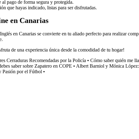
 al pago de forma segura y protegida.
ión que hayas indicado, listas para ser disfrutadas.
ine en Canarias
nglés en Canarias se convierte en tu aliado perfecto para realizar comp
e.
sfruta de una experiencia única desde la comodidad de tu hogar!
es Cerraduras Recomendadas por la Policía
•
Cómo saber quién me ll
debes saber sobre Zapatero en COPE
•
Albert Barniol y Mónica López:
y Pasión por el Fútbol
•