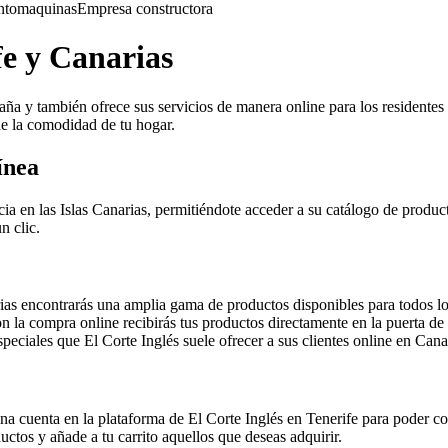
nto
maquinas
Empresa constructora
fe y Canarias
a y también ofrece sus servicios de manera online para los residentes d
de la comodidad de tu hogar.
ínea
cia en las Islas Canarias, permitiéndote acceder a su catálogo de produc
n clic.
as encontrarás una amplia gama de productos disponibles para todos lo
on la compra online recibirás tus productos directamente en la puerta de 
ciales que El Corte Inglés suele ofrecer a sus clientes online en Cana
na cuenta en la plataforma de El Corte Inglés en Tenerife para poder co
uctos y añade a tu carrito aquellos que deseas adquirir.