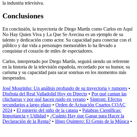
la industria televisiva.
Conclusiones
En conclusión, la trayectoria de Diego Martín como Carlos en Aquí
No Hay Quien Viva y La Que Se Avecina es un ejemplo de su
talento y dedicación como actor. Su capacidad para conectar con el
público y dar vida a personajes memorables lo ha llevado a
conquistar el corazón de miles de espectadores.
Carlos, interpretado por Diego Martín, seguirá siendo un referente
en la historia de la televisión española, recordado por su humor, su
carisma y su capacidad para sacar sonrisas en los momentos más
inesperados.
José Mourinho: Un análisis profundo de su trayectoria y rumores
•
Disfruta del Real Valladolid Hoy en Directo
•
Por qué cantan las
chicharras y por qué hacen ruido en verano
•
Sintrom: Efectos
secundarios a largo plazo
•
Orden de Actuación Cuartos COAC
2024
•
El misterio del niño de la catana
•
Palabras Científicas:
Importancia y Utilidad
•
¿Cuánto Hay que Ganar para Hacer la
Declaración de la Renta?
•
Iñigo Quintero: El Genio de la Música
•