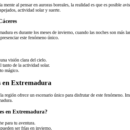
la mente al pensar en auroras boreales, la realidad es que es posible av
pejados, actividad solar y suerte.
Cáceres
madura es durante los meses de invierno, cuando las noches son más lar
e presenciar este fenómeno único.
na visión clara del cielo.
 tanto de la actividad solar.
nto mágico.
es en Extremadura
 región ofrece un escenario único para disfrutar de este fenómeno. Imag
emadura.
les en Extremadura?
he para tu aventura.
pueden ser frías en invierno.