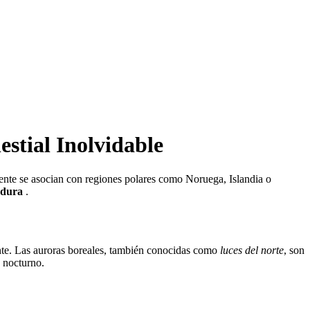
stial Inolvidable
te se asocian con regiones polares como Noruega, Islandia o
dura
.
te. Las auroras boreales, también conocidas como
luces del norte
, son
o nocturno.