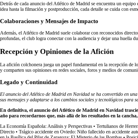
Detrás de cada anuncio del Atlético de Madrid se encuentra un equipo d
idea hasta la filmación y postproducción, cada detalle se cuida con es
Colaboraciones y Mensajes de Impacto
Además, el Atlético de Madrid suele colaborar con reconocidos directore
profundas, el club logra conectar con la audiencia y dejar una huella d
Recepción y Opiniones de la Afición
La afición colchonera juega un papel fundamental en la recepción de lo
y comparten sus opiniones en redes sociales, foros y medios de comunic
Legado y Continuidad
El anuncio del Atlético de Madrid en Navidad se ha convertido en una t
sus mensajes y adaptarse a los cambios sociales y tecnológicos para 
En definitiva, el anuncio del Atlético de Madrid en Navidad trasc
año para recordarnos que, más allá de los resultados en la cancha,
La Economía Española: Análisis y Perspectivas
•
Tertulianos de Herre
Directo
•
Trágico accidente en Oviedo: Niño fallecido en accidente aut
en la Basílica del Pilar de Zaragoza: El Misterio de las Bombas
•
Posic