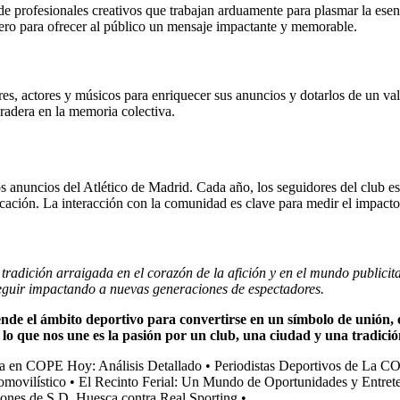
e profesionales creativos que trabajan arduamente para plasmar la esen
mero para ofrecer al público un mensaje impactante y memorable.
s, actores y músicos para enriquecer sus anuncios y dotarlos de un valo
uradera en la memoria colectiva.
s anuncios del Atlético de Madrid. Cada año, los seguidores del club e
ación. La interacción con la comunidad es clave para medir el impacto 
radición arraigada en el corazón de la afición y en el mundo publicitar
seguir impactando a nuevas generaciones de espectadores.
iende el ámbito deportivo para convertirse en un símbolo de unión
 lo que nos une es la pasión por un club, una ciudad y una tradici
ra en COPE Hoy: Análisis Detallado
•
Periodistas Deportivos de La C
omovilístico
•
El Recinto Ferial: Un Mundo de Oportunidades y Entret
iones de S.D. Huesca contra Real Sporting
•