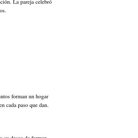
ción. La pareja celebró
os.
untos forman un hogar
 en cada paso que dan.
o su deseo de formar